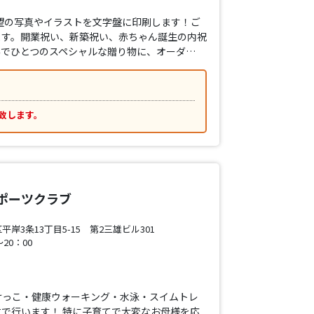
望の写真やイラストを文字盤に印刷します！ご
ます。開業祝い、新築祝い、赤ちゃん誕生の内祝
界でひとつのスペシャルな贈り物に、オーダ…
致します。
ポーツクラブ
岸3条13丁目5-15 第2三雄ビル301
20：00
けっこ・健康ウォーキング・水泳・スイムトレ
で行います！ 特に子育てで大変なお母様を応