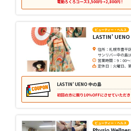
電動ろくろコース3,500円→2,800円！
ビューティー・ヘルス
LASTIN’ UEN
住所：札幌市豊平区中
サンリバー中の島1
営業時間：9：00～1
定休日：火曜日、第
LASTIN’ UENO 中の島
初回の方に限り10％OFFにさせていただき
ビューティー・ヘルス
Physio Wellne