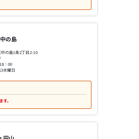
O 中の島
の島1条2丁目2-10
F
8：00
3水曜日
ます。
ss 円山