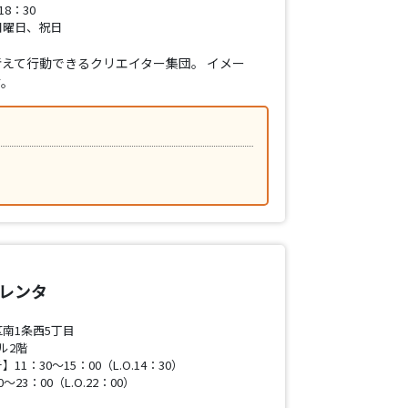
8：30
日曜日、祝日
えて行動できるクリエイター集団。 イメー
す。
トレンタ
南1条西5丁目
ル2階
1：30～15：00（L.O.14：30）
23：00（L.O.22：00）