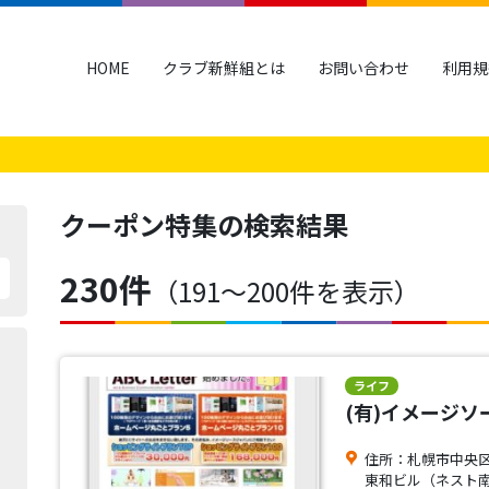
HOME
クラブ新鮮組とは
お問い合わせ
利用規
クーポン特集
の検索結果
230件
（191〜200件を表示）
ライフ
(有)イメージソ
住所：札幌市中央区南
東和ビル（ネスト南