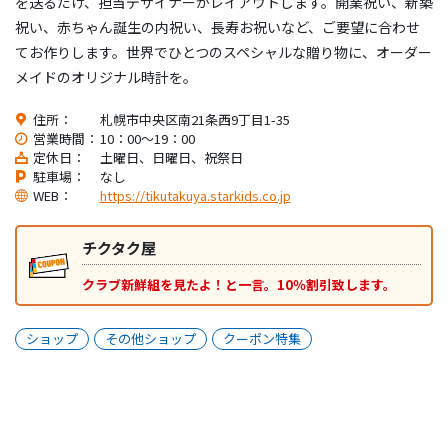
を送るだけ、担当デザイナーがレイアウトします。開業祝い、新築
祝い、赤ちゃん誕生の内祝い、長寿お祝いなど、ご要望に合わせ
てお作りします。世界でひとつのスペシャルな贈り物に、オーダー
メイドのオリジナル時計を。
住所：
札幌市中央区南21条西9丁目1-35
営業時間：
10：00～19：00
定休日：
土曜日、日曜日、祝祭日
駐車場：
なし
WEB：
https://tikutakuya.starkids.co.jp
チクタク屋
クラブ新鮮組を見たよ！と一言。10％割引致します。
ショップ
その他ショップ
クーポン特集