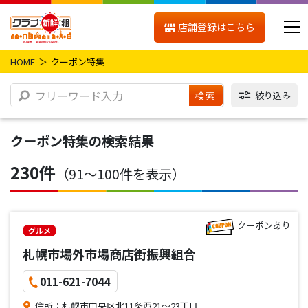
店舗登録はこちら
HOME
クーポン特集
検索
絞り込み
クーポン特集
の検索結果
230件
（91〜100件を表示）
クーポンあり
グルメ
札幌市場外市場商店街振興組合
011-621-7044
住所：札幌市中央区北11条西21～23丁目