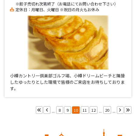
※餃子売切れ次第終了（お電話にてお問い合わせ下さい）
定休日：月曜日、火曜日 ※祝日の月火もお休み
小樽カントリー倶楽部ゴルフ場、小樽ドリームビーチと隣接
したゆったりとした環境で皆様のご来店をお待ちしておりま
す。
8
9
10
11
12
20
...
...
...