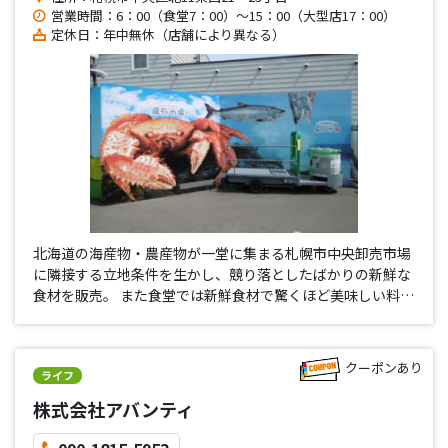
営業時間：6：00（食堂7：00）～15：00（大型店17：00）
定休日：年中無休（店舗により異なる）
北海道の海産物・農産物が一堂に集まる札幌市中央卸売市場
に隣接する立地条件を生かし、競り落としたばかりの新鮮な
食材を販売。 また食堂では新鮮食材で驚くほど美味しい料理
をご提供。品物を送る場合は即日発送でとっても便利。
クーポンあり
ライフ
株式会社アバンティ