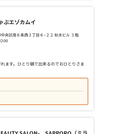
ゃぶエゾカムイ
中央区南６条西３丁目６−２２ 秋水ビル ３階
:00
がれます。ひとり鍋で出来るのでおひとりさま
BEAUTY SALON- SAPPORO（ミラ