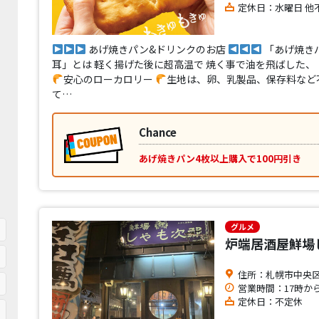
定休日：水曜日 他
あげ焼きパン&ドリンクのお店
「あげ焼き
耳」とは 軽く揚げた後に超高温で 焼く事で油を飛ばした、
安心のローカロリー
生地は、卵、乳製品、保存料など
て…
Chance
あげ焼きパン4枚以上購入で100円引き
グルメ
炉端居酒屋鮮場
住所：札幌市中央区南
営業時間：17時から
定休日：不定休