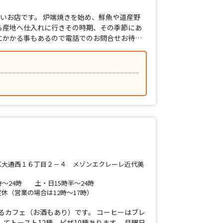
易いお店です。 炉端焼きを始め、鮮魚や道産野
ら産地へ仕入れに行きその時期、その季節にあ
にかかる事もあるので電話でのお問合せお待…
区大通西１６丁目２－４ メゾンエクレーレ近代美
時～24時 土・日15時半～24時
休（営業の場合は12時～17時）
いるカフェ（お酒もあり）です。 コーヒーはブレ
てトースト12種、ピザ10種あります。 月曜日