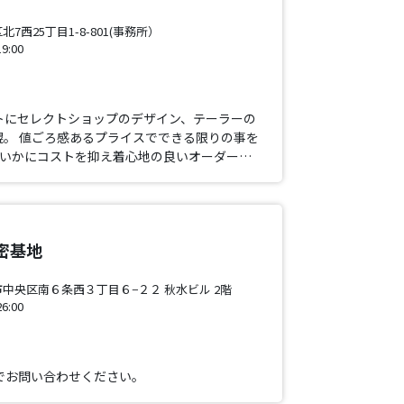
西25丁目1-8-801(事務所）
:00
プトにセレクトショップのデザイン、テーラーの
札幌。 値ごろ感あるプライスでできる限りの事を
。いかにコストを抑え着心地の良いオーダー…
密基地
中央区南６条西３丁目６−２２ 秋水ビル 2階
:00
でお問い合わせください。