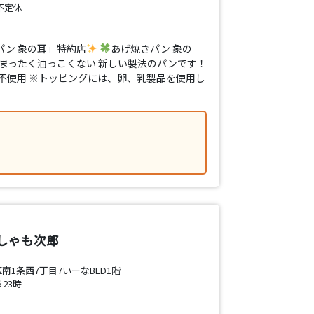
不定休
パン 象の耳」特約店
あげ焼きパン 象の
 まったく油っこくない 新しい製法のパンです！
不使用 ※トッピングには、卵、乳製品を使用し
しゃも次郎
1条西7丁目7いーなBLD1階
23時