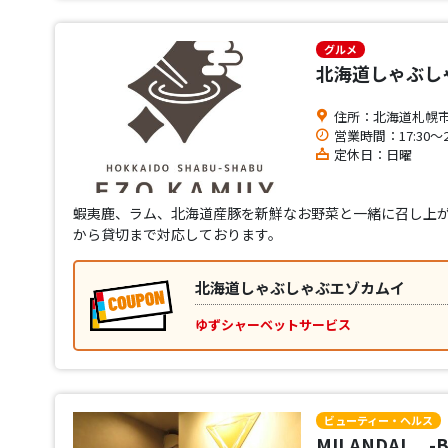
グルメ
北海道しゃぶし
住所：北海道札幌市
営業時間：17:30〜22
定休日：日曜
蝦夷鹿、ラム、北海道産豚を新鮮なお野菜と一緒に召し上
から貸切まで対応しております。
北海道しゃぶしゃぶエゾカムイ
ゆずシャーベットサービス
ビューティー・ヘルス
MILANDAL -