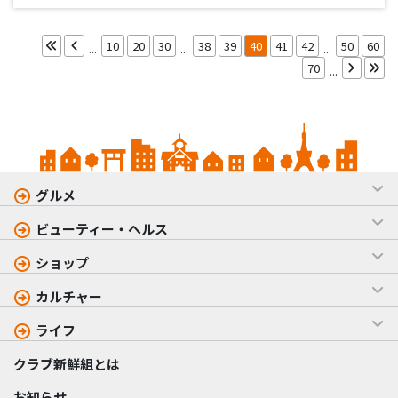
て、氷を入れないで飲む「氷無しのハイボール」がオススメ
です。 他には、サッポロ黒ラベルや各種サワー、ワインやウ
イスキーな…
10
20
30
38
39
40
41
42
50
60
...
...
...
70
...
グルメ
ビューティー・ヘルス
ショップ
カルチャー
ライフ
クラブ新鮮組とは
お知らせ