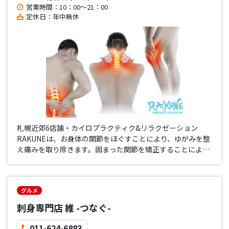
営業時間：10：00～21：00
定休日：年中無休
札幌近郊6店舗・カイロプラクティク&リラクゼーション
RAKUNEは、お身体の関節をほぐすことにより、ゆがみを整
え痛みを取り除きます。固まった関節を矯正することにより
得られる効果は個人により様々で、正しい姿勢にリセットす
ることで健康をサポート致します。初回体験カイロ実施中！
カイロプラクティク…
グルメ
刺身専門店 維 -つなぐ-
011-624-6883