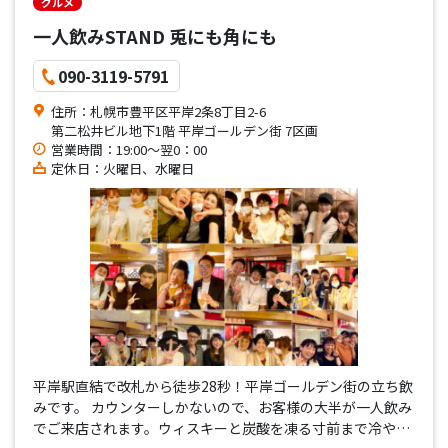
グルメ
一人飲みSTAND 兎にも角にも
090-3119-5791
住所：札幌市豊平区平岸2条8丁目2-6
第二松井ビル地下1階 平岸ゴールデン街 7区画
営業時間：19:00～翌0：00
定休日：火曜日、水曜日
平岸駅直結で改札から徒歩28秒！平岸ゴールデン街の立ち飲
みです。 カウンターしかないので、お客様の大半が一人飲み
でご来店されます。ウィスキーと炭酸を凍る寸前まで冷やし