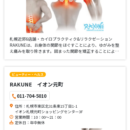
札幌近郊6店舗・カイロプラクティク&リラクゼーション
RAKUNEは、お身体の関節をほぐすことにより、ゆがみを整
え痛みを取り除きます。固まった関節を矯正することにより
得られる効果は個人により様々で、正しい姿勢にリセットす
ることで健康をサポート致します。初回体験カイロ実施中！
カイロプラクティク…
ビューティー・ヘルス
RAKUNE イオン元町
011-704-5010
住所：札幌市東区北31条東15丁目1-1
イオン札幌元町ショッピングセンター3F
営業時間：10：00～21：00
定休日：年中無休