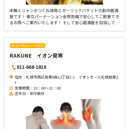
本鮪とジャンボつくね焼鳥とガーリックバケットの創作居酒
屋です！ 衝立パーテーション全席完備で安心してご飲食でき
るお席へご案内いたします！ そして安心居酒屋を目指してい
きます。
ビューティー・ヘルス
RAKUNE イオン発寒
011-668-1818
住所：札幌市西区発寒8条12丁目1-1 イオンモール札幌発寒2
F
営業時間：10：00～21：00
定休日：年中無休