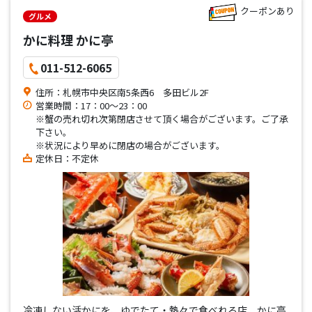
クーポンあり
グルメ
かに料理 かに亭
011-512-6065
住所：札幌市中央区南5条西6 多田ビル2F
営業時間：17：00～23：00
※蟹の売れ切れ次第閉店させて頂く場合がございます。ご了承
下さい。
※状況により早めに閉店の場合がございます。
定休日：不定休
冷凍しない活かにを、ゆでたて・熱々で食べれる店、かに亭