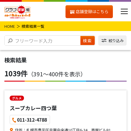
店舗登録はこちら
HOME
検索結果一覧
検索
絞り込み
検索結果
1039件
（391〜400件を表示）
グルメ
スープカレー四つ葉
011-312-4788
住所：札幌市豊平区月寒中央通10丁目6-34 壺屋ビルB1