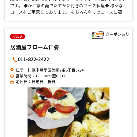
です。 ◆かに亭の茹でたてかに付きのコース料理◆ 様々な
コースをご用意しております。 もちろん全てのコースに茹で
たてのカニが付いております。 一番人気は『かにづくしコー
ス』本物の茹でたてカニをぜひ味わって下さい。 単品料理も
多数ご用意し…
クーポンあり
グルメ
居酒屋フローム仁弥
011-822-2422
住所：札幌市豊平区美園7条6丁目3-24
営業時間：17：00～翌0：00
定休日：日曜日、祝日