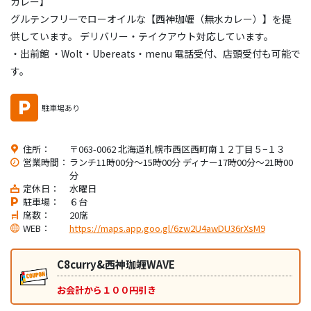
カレー】
グルテンフリーでローオイルな【西神珈竰（無水カレー）】を提
供しています。 デリバリー・テイクアウト対応しています。
・出前館 ・Wolt・Ubereats・menu 電話受付、店頭受付も可能で
す。
駐車場あり
住所：
〒063-0062 北海道札幌市西区西町南１２丁目５−１３
営業時間：
ランチ11時00分～15時00分 ディナー17時00分～21時00
分
定休日：
水曜日
駐車場：
６台
席数：
20席
WEB：
https://maps.app.goo.gl/6zw2U4awDU36rXsM9
C8curry&西神珈竰WAVE
お会計から１００円引き