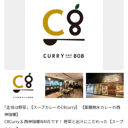
｢主役は野菜｣ 【スープカレーのC8curry】 【薬膳無水カレーの西
神珈竰】
C8Curry & 西神珈竰WAVEです！ 野菜と出汁にこだわった【スープ