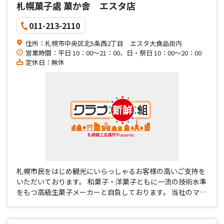
札幌菓子處 菓か舎 エスタ店
011-213-2110
住所：札幌市中央区北5条西2丁目 エスタ大食品街内
営業時間：平日 10：00～21：00、日・祭日 10：00～20：00
定休日：無休
札幌市民をはじめ観光にいらっしゃるお客様の高いご支持を
いただいております。 和菓子・洋菓子ともに一流の技術水準
をもつ高級生菓子メーカーと自負しております。 当社のマー
ケットは北海道・札幌を中心としており、主力店舗すすきの
店は平成2年に新ブランド「札幌菓子處 菓か舎」に生まれ
変わりました…