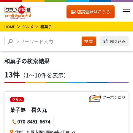
店舗登録はこちら
HOME
グルメ
和菓子
検索
絞り込み
和菓子
の検索結果
13件
（1〜10件を表示）
クーポンあり
グルメ
菓子処 喜久丸
070-8451-6674
住所：札幌市西区西野4条3丁目5-21