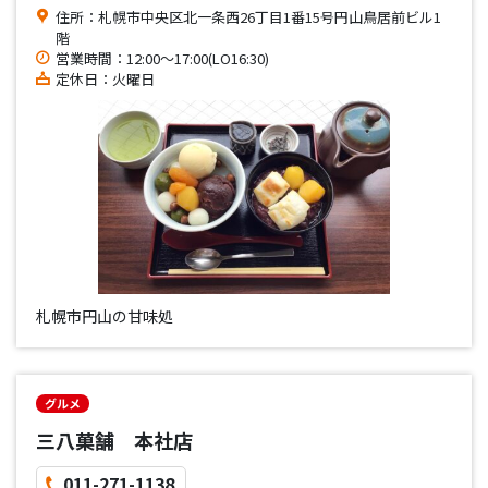
住所：札幌市中央区北一条西26丁目1番15号円山鳥居前ビル1
階
営業時間：12:00〜17:00(LO16:30)
定休日：火曜日
札幌市円山の甘味処
グルメ
三八菓舗 本社店
011-271-1138