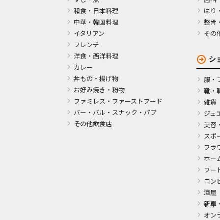
和食・日本料理
はり
中華・韓国料理
整骨
イタリアン
その
フレンチ
洋食・西洋料理
シ
カレー
丼もの・揚げ物
服・
お好み焼き・粉物
靴・
ファミレス・ファーストフード
雑貨
バー・バル・スナック・パブ
ジュ
その他飲食店
美容
スポ
フラ
ホー
フー
コン
酒屋
新車
オン