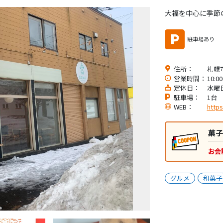
大福を中心に季節
駐車場あり
住所：
札幌市
営業時間：
10:0
定休日：
水曜
駐車場：
1台
WEB：
http
菓子
お会
グルメ
和菓子