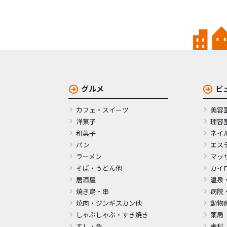
グルメ
ビ
カフェ・スイーツ
美容
洋菓子
理容
和菓子
ネイ
パン
エス
ラーメン
マッ
そば・うどん他
カイ
居酒屋
温泉
焼き鳥・串
病院
焼肉・ジンギスカン他
動物
しゃぶしゃぶ・すき焼き
薬局
すし・魚
歯科