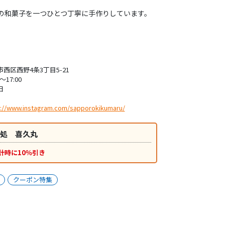
の和菓子を一つひとつ丁寧に手作りしています。
西区西野4条3丁目5-21
0〜17:00
日
s://www.instagram.com/sapporokikumaru/
処 喜久丸
計時に10％引き
クーポン特集