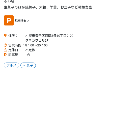
るお店
生菓子のほか焼菓子、大福、羊羹、お団子など種類豊富
駐車場あり
住所：
札幌市豊平区西岡3条10丁目2-20
タネカワビル1F
営業時間：
8：00～20：00
定休日：
不定休
駐車場：
1台
グルメ
和菓子