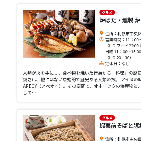
グルメ
炉ばた・燻製 
住所：札幌市中央区南2
営業時間：11：00〜
（L.O.フード22:00
日曜 11：00～15:0
（L.O.20：30）
定休日：なし
人類が火を手にし、食べ物を焼いた行為から「料理」の歴
焼きは、他にはない原始的で歴史ある人類の技。 アイヌの
APEOY（アぺオイ）。その空間で、オホーツクの海産物
して…
グルメ
蝦夷前そばと豚丼
住所：札幌市中央区南2