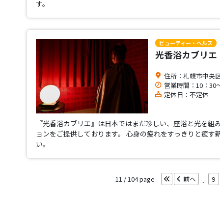
す。
ビューティー・ヘルス
光香浴カブリエ
住所：札幌市中央区南2
営業時間：10：30～
定休日：不定休
『光香浴カブリエ』は日本ではまだ珍しい、座浴と光を組
ョンをご提供しております。 心身の疲れをすっきりと癒す
い。
11 / 104
前へ
9
...