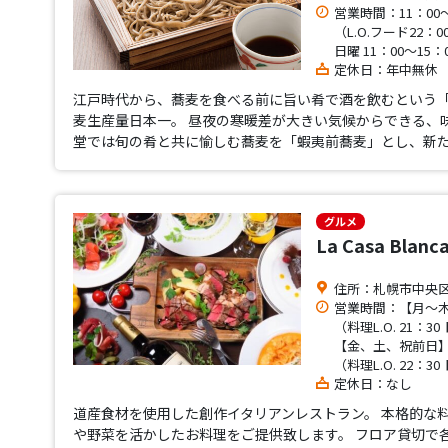
営業時間：11：00～
（L.O.フード22：0
日曜 11：00～15：0
定休日：年中無休
江戸時代から、蕎麦を食べる前に旨い肴で酒を飲むという
麦生産量日本一。 昼夜の寒暖差が大きい気候からできる、
堂では旬の肴と共に愉しむ蕎麦を「蝦夷前蕎麦」とし、新た
グルメ
La Casa Blanc
住所：札幌市中央区北
営業時間：【月～木、
（料理L.O. 21：30
【金、土、祝前日】1
（料理L.O. 22：30
定休日：なし
道産食材を使用した創作イタリアンレストラン。 本格的な
や野菜を活かしたお料理をご提供致します。 フロア貸切で