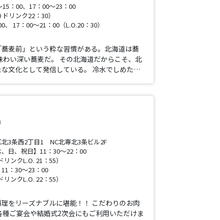
15：00、17：00～23：00
0 ドリンク22：30）
0、 17：00～21：00（L.O.20：30）
「蕎麦前」という粋な習慣がある。北海道は蕎
味わい深い蕎麦だ。 その北海道だからこそ、北
な文化として発信している。 冷水でしめた…
a
3条西2丁目1 NC北専北3条ビル2F
日、祝日】11：30～22：00
 ドリンクL.O. 21：55）
1：30～23：00
 ドリンクL.O. 22：55）
料理をリーズナブルに堪能！！ こだわりのお肉
各種ご宴会や結婚式2次会にもご利用いただけま