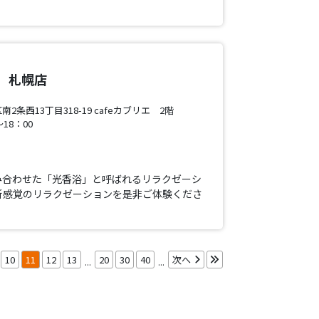
 札幌店
条西13丁目318-19 cafeカブリエ 2階
18：00
み合わせた「光香浴」と呼ばれるリラクゼーシ
新感覚のリラクゼーションを是非ご体験くださ
10
11
12
13
20
30
40
次へ
...
...