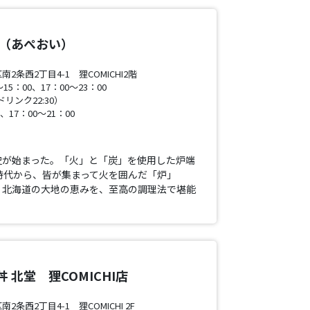
炉（あぺおい）
条西2丁目4-1 狸COMICHI2階
15：00、17：00〜23：00
 ドリンク22:30）
0、17：00～21：00
史が始まった。「火」と「炭」を使用した炉端
時代から、皆が集まって火を囲んだ「炉」
と、北海道の大地の恵みを、至高の調理法で堪能
 北堂 狸COMICHI店
条西2丁目4-1 狸COMICHI 2F