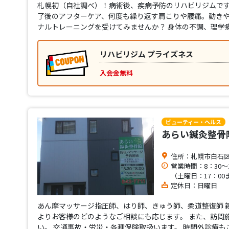
札幌初（自社調べ）！病術後、疾病予防のリハビリジムです
了後のアフターケア、何度も繰り返す肩こりや腰痛。動き
ナルトレーニングを受けてみませんか？ 身体の不調、理学
リハビリジム プライズネス
入会金無料
ビューティー・ヘルス
あらい鍼灸整骨
住所：札幌市白石区東
営業時間：8：30～
（土曜日：17：00
定休日：日曜日
あん摩マッサージ指圧師、はり師、きゅう師、柔道整復師 
よりお客様のどのようなご相談にも応じます。 また、訪問
い。 交通事故・労災・各種保険取扱います。 時間外診療も