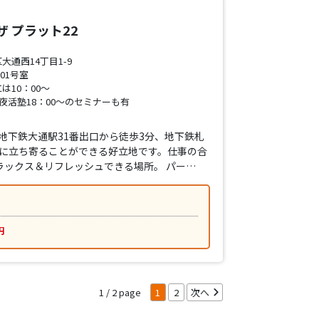
 プラット22
通西14丁目1-9
01号室
は10：00～
夜活塾18：00～のセミナーも有
 地下鉄大通駅31番出口から徒歩3分、地下鉄札
軽に立ち寄ることができる好立地です。仕事の合
ラックス＆リフレッシュできる場所。 パー…
円
1 / 2
1
2
次へ