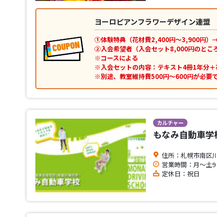
ヨーロピアンフラワーデザイン連盟
①体験特典（花材費2,400円～3,900円）
②入会希望者（入会セット8,000円のところ
※コースによる
※入会セットの内容：テキスト4冊1年分＋
※別途、教室維持費500円～600円が必要
カルチャー
もなみ自動車学
住所：札幌市南区川沿
営業時間：月～土9：0
定休日：祝日