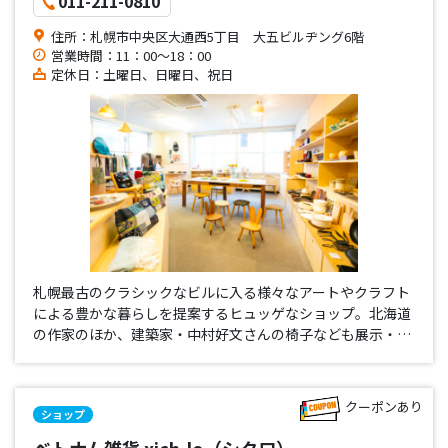
011-211-0810
住所：札幌市中央区大通西5丁目 大五ビルヂング6階
営業時間：11：00～18：00
定休日：土曜日、日曜日、祝日
札幌最古のクラシックなビルに入る様々なアートやクラフト
による豊かな暮らしを提案するヒュッゲなショップ。北海道
の作家のほか、建築家・中村好文さんの椅子なども展示・受
注販売しています。
クーポンあり
ショップ
ベトナム雑貨 xich-lo（シクロ）