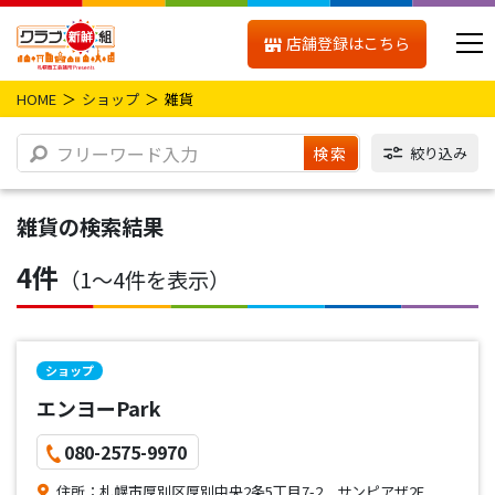
店舗登録はこちら
HOME
ショップ
雑貨
検索
絞り込み
雑貨
の検索結果
4件
（1〜4件を表示）
ショップ
エンヨーPark
080-2575-9970
住所：札幌市厚別区厚別中央2条5丁目7-2 サンピアザ2F