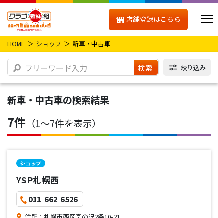
店舗登録はこちら
HOME
ショップ
新車・中古車
検索
絞り込み
新車・中古車
の検索結果
7件
（1〜7件を表示）
ショップ
YSP札幌西
011-662-6526
住所：札幌市西区宮の沢2条10-21