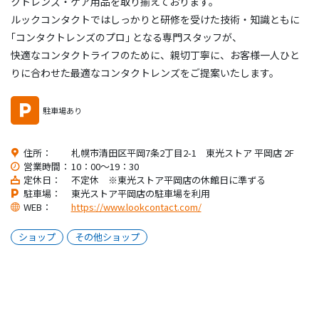
クトレンズ・ケア用品を取り揃えております。
ルックコンタクトではしっかりと研修を受けた技術・知識ともに
｢コンタクトレンズのプロ｣ となる専門スタッフが、
快適なコンタクトライフのために、親切丁寧に、お客様一人ひと
りに合わせた最適なコンタクトレンズをご提案いたします。
駐車場あり
住所：
札幌市清田区平岡7条2丁目2-1 東光ストア 平岡店 2F
営業時間：
10：00～19：30
定休日：
不定休 ※東光ストア平岡店の休館日に準ずる
駐車場：
東光ストア平岡店の駐車場を利用
WEB：
https://www.lookcontact.com/
ショップ
その他ショップ