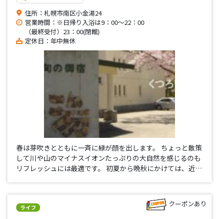
住所：札幌市南区小金湯24
営業時間：※日帰り入浴は9：00～22：00
（最終受付）23：00(閉館)
定休日：年中無休
春は芽吹きとともに一斉に緑が顔を出します。 ちょっと散策
して川や山のマイナスイオンたっぷりの大自然を感じるのも
リフレッシュには最適です。 初夏から晩秋にかけては、近郊
の果樹園で自然の恵みを堪能することも出来ますし、子供達
は虫取りに夢中になることも。 秋はなんと言っても紅葉を存
分にお楽し…
クーポンあり
ライフ