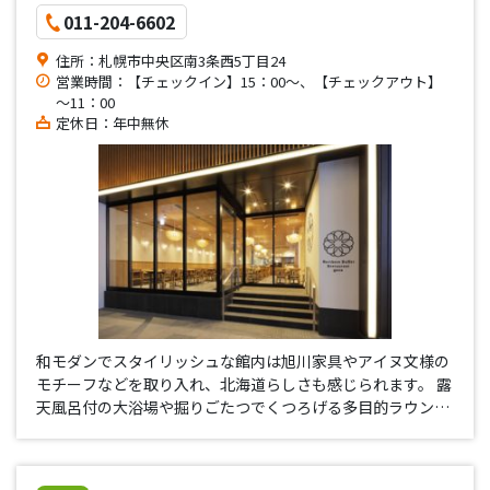
011-204-6602
住所：札幌市中央区南3条西5丁目24
営業時間：【チェックイン】15：00～、【チェックアウト】
～11：00
定休日：年中無休
和モダンでスタイリッシュな館内は旭川家具やアイヌ文様の
モチーフなどを取り入れ、北海道らしさも感じられます。 露
天風呂付の大浴場や掘りごたつでくつろげる多目的ラウンジ
を設置し、自動販売機には北海道ならではの「カツゲン」や
「ガラナ」もそろえるコダワリ♪