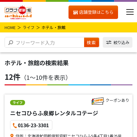
店舗登録はこちら
HOME
ライフ
ホテル・旅館
検索
絞り込み
ホテル・旅館
の検索結果
12件
（1〜10件を表示）
クーポンあり
ライフ
ニセコひらふ泉郷レンタルコテージ
0136-23-3301
住所：北海道虻田郡倶知安町ニセコひらふ5条4丁目1番25号