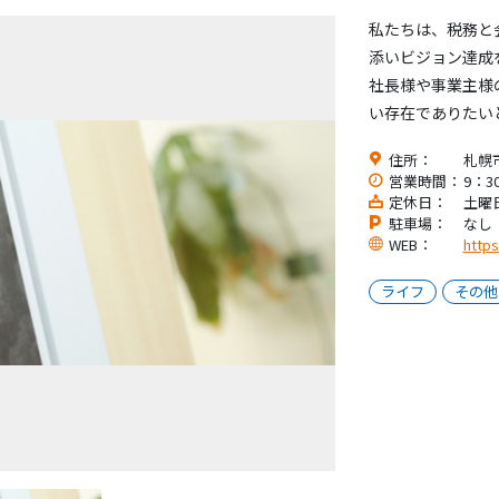
私たちは、税務と
添いビジョン達成
社長様や事業主様
い存在でありたい
住所：
札幌市
営業時間：
9：3
定休日：
土曜
駐車場：
なし
WEB：
https
ライフ
その他