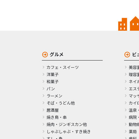
グルメ
ビ
カフェ・スイーツ
美容
洋菓子
理容
和菓子
ネイ
パン
エス
ラーメン
マッ
そば・うどん他
カイ
居酒屋
温泉
焼き鳥・串
病院
焼肉・ジンギスカン他
動物
しゃぶしゃぶ・すき焼き
薬局
すし・魚
歯科