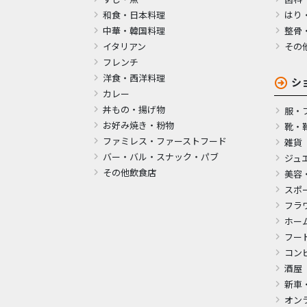
和食・日本料理
はり
中華・韓国料理
整骨
イタリアン
その
フレンチ
洋食・西洋料理
シ
カレー
丼もの・揚げ物
服・
お好み焼き・粉物
靴・
ファミレス・ファーストフード
雑貨
バー・バル・スナック・パブ
ジュ
その他飲食店
美容
スポ
フラ
ホー
フー
コン
酒屋
新車
オン