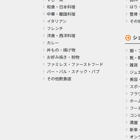
和食・日本料理
はり
中華・韓国料理
整骨
イタリアン
その
フレンチ
洋食・西洋料理
シ
カレー
丼もの・揚げ物
服・
お好み焼き・粉物
靴・
ファミレス・ファーストフード
雑貨
バー・バル・スナック・パブ
ジュ
その他飲食店
美容
スポ
フラ
ホー
フー
コン
酒屋
新車
オン