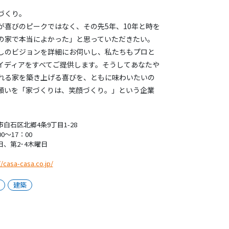
づくり。
が喜びのピークではなく、その先5年、10年と時を
の家で本当によかった」と思っていただきたい。
しのビジョンを詳細にお伺いし、私たちもプロと
イディアをすべてご提供します。そうしてあなたや
れる家を築き上げる喜びを、ともに味わいたいの
願いを「家づくりは、笑顔づくり。」という企業
。
白石区北郷4条9丁目1-28
00～17：00
日、第2･4木曜日
//casa-casa.co.jp/
建築