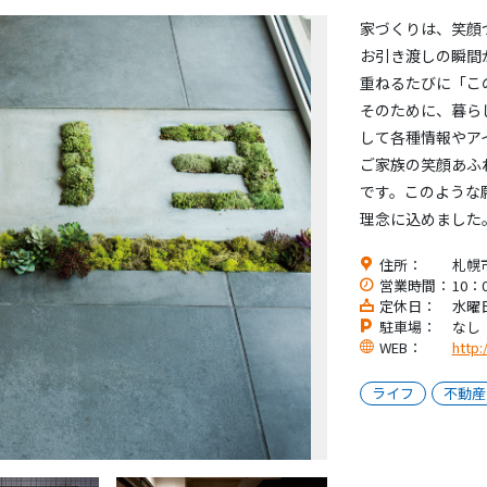
家づくりは、笑顔
お引き渡しの瞬間
重ねるたびに「こ
そのために、暮ら
して各種情報やア
ご家族の笑顔あふ
です。このような
理念に込めました
住所：
札幌市
営業時間：
10：
定休日：
水曜
駐車場：
なし
WEB：
http:
ライフ
不動産