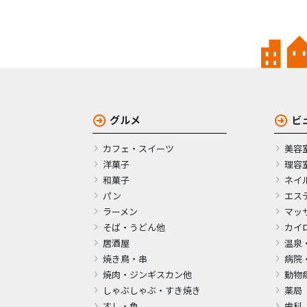
グルメ
ビ
カフェ・スイーツ
美容
洋菓子
理容
和菓子
ネイ
パン
エス
ラーメン
マッ
そば・うどん他
カイ
居酒屋
温泉
焼き鳥・串
病院
焼肉・ジンギスカン他
動物
しゃぶしゃぶ・すき焼き
薬局
すし・魚
歯科