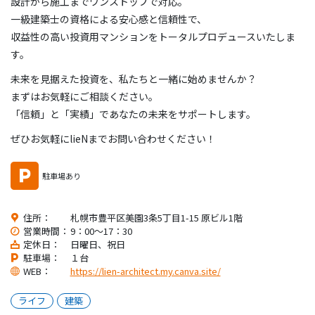
設計から施工までワンストップで対応。
一級建築士の資格による安心感と信頼性で、
収益性の高い投資用マンションをトータルプロデュースいたしま
す。
未来を見据えた投資を、私たちと一緒に始めませんか？
まずはお気軽にご相談ください。
「信頼」と「実績」であなたの未来をサポートします。
ぜひお気軽にlieNまでお問い合わせください！
駐車場あり
住所：
札幌市豊平区美園3条5丁目1-15 原ビル1階
営業時間：
9：00〜17：30
定休日：
日曜日、祝日
駐車場：
１台
WEB：
https://lien-architect.my.canva.site/
ライフ
建築