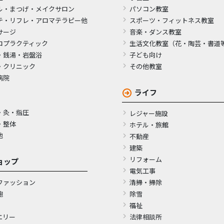
ル・まつげ・メイクサロン
パソコン教室
テ・リフレ・アロマテラピー他
スポーツ・フィットネス教室
サージ
音楽・ダンス教室
ロプラクティック
生活文化教室（花・陶芸・書道
・銭湯・岩盤浴
子ども向け
・クリニック
その他教室
病院
ライフ
・灸・指圧
レジャー施設
・整体
ホテル・旅館
他
不動産
建築
リフォーム
ョップ
電気工事
ファッション
清掃・掃除
鞄
除雪
福祉
エリー
法律相談所