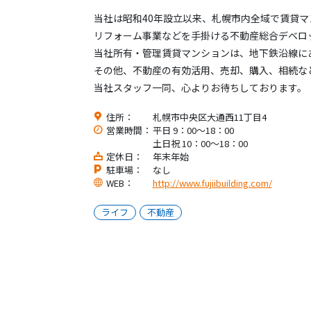
当社は昭和40年設立以来、札幌市内全域で賃貸
リフォーム事業などを手掛ける不動産総合デベロ
当社所有・管理賃貸マンションは、地下鉄沿線に
その他、不動産の有効活用、売却、購入、相続な
当社スタッフ一同、心よりお待ちしております。
住所：
札幌市中央区大通西11丁目4
営業時間：
平日 9：00～18：00
土日祝 10：00～18：00
定休日：
年末年始
駐車場：
なし
WEB：
http://www.fujiibuilding.com/
ライフ
不動産