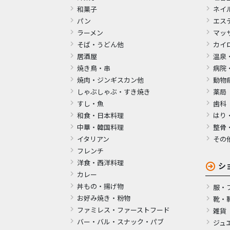
和菓子
ネイ
パン
エス
ラーメン
マッ
そば・うどん他
カイ
居酒屋
温泉
焼き鳥・串
病院
焼肉・ジンギスカン他
動物
しゃぶしゃぶ・すき焼き
薬局
すし・魚
歯科
和食・日本料理
はり
中華・韓国料理
整骨
イタリアン
その
フレンチ
洋食・西洋料理
シ
カレー
丼もの・揚げ物
服・
お好み焼き・粉物
靴・
ファミレス・ファーストフード
雑貨
バー・バル・スナック・パブ
ジュ