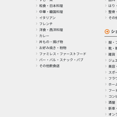
和食・日本料理
はり
中華・韓国料理
整骨
イタリアン
その
フレンチ
洋食・西洋料理
シ
カレー
丼もの・揚げ物
服・
お好み焼き・粉物
靴・
ファミレス・ファーストフード
雑貨
バー・バル・スナック・パブ
ジュ
その他飲食店
美容
スポ
フラ
ホー
フー
コン
酒屋
新車
オン