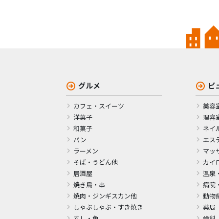
グルメ
ビ
カフェ・スイーツ
美容
洋菓子
理容
和菓子
ネイ
パン
エス
ラーメン
マッ
そば・うどん他
カイ
居酒屋
温泉
焼き鳥・串
病院
焼肉・ジンギスカン他
動物
しゃぶしゃぶ・すき焼き
薬局
すし・魚
歯科