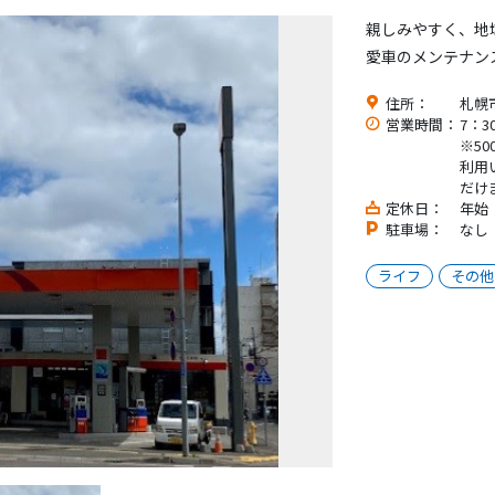
親しみやすく、地
愛車のメンテナン
住所：
札幌
営業時間：
7：3
※5
利用
だけ
定休日：
年始
駐車場：
なし
ライフ
その他