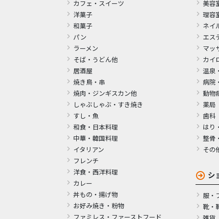
カフェ・スイーツ
美容
洋菓子
理容
和菓子
ネイ
パン
エス
ラーメン
マッ
そば・うどん他
カイ
居酒屋
温泉
焼き鳥・串
病院
焼肉・ジンギスカン他
動物
しゃぶしゃぶ・すき焼き
薬局
すし・魚
歯科
和食・日本料理
はり
中華・韓国料理
整骨
イタリアン
その
フレンチ
洋食・西洋料理
シ
カレー
丼もの・揚げ物
服・
お好み焼き・粉物
靴・
ファミレス・ファーストフード
雑貨