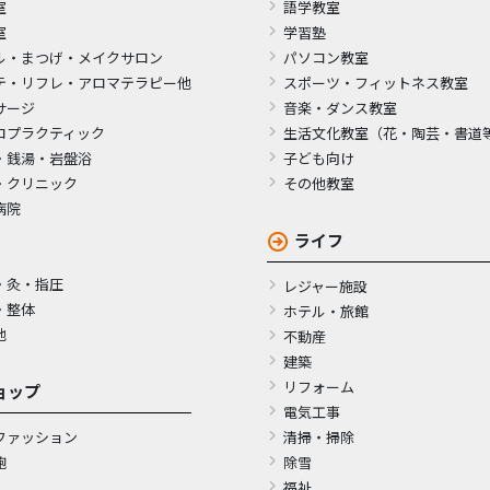
室
語学教室
室
学習塾
ル・まつげ・メイクサロン
パソコン教室
テ・リフレ・アロマテラピー他
スポーツ・フィットネス教室
サージ
音楽・ダンス教室
ロプラクティック
生活文化教室（花・陶芸・書道
・銭湯・岩盤浴
子ども向け
・クリニック
その他教室
病院
ライフ
・灸・指圧
レジャー施設
・整体
ホテル・旅館
他
不動産
建築
リフォーム
ョップ
電気工事
ファッション
清掃・掃除
鞄
除雪
福祉