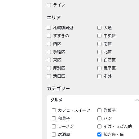
ライフ
エリア
札幌駅周辺
大通
すすきの
中央区
西区
南区
手稲区
北区
東区
白石区
厚別区
豊平区
清田区
市外
カテゴリー
グルメ
カフェ・スイーツ
洋菓子
和菓子
パン
ラーメン
そば・うどん他
居酒屋
焼き鳥・串