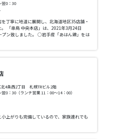
翌0：30
1
店を丁寧に地道に展開し、北海道地区35店舗・
 「串鳥 中央本店」は、2021年3月24日
ープン致しました。 ○岩手産「あはん鶏」をは
店
北4条西2丁目 札幌TRビル2階
翌0：30（ランチ営業 11：00～14：00）
え小上がりも完備しているので、家族連れでも