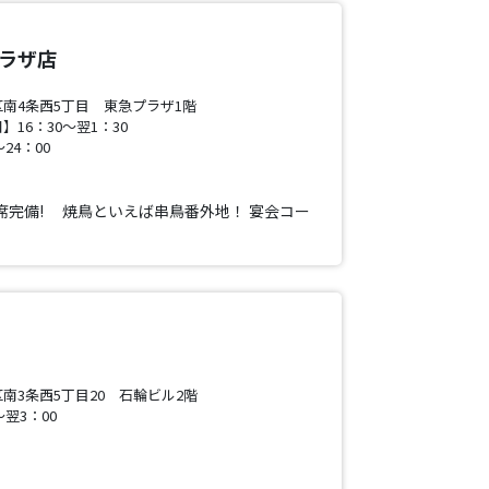
プラザ店
南4条西5丁目 東急プラザ1階
16：30～翌1：30
24：00
0席完備! 焼鳥といえば串鳥番外地！ 宴会コー
南3条西5丁目20 石輪ビル2階
翌3：00