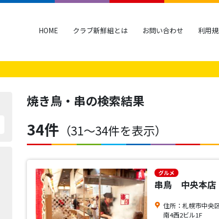
HOME
クラブ新鮮組とは
お問い合わせ
利用規
焼き鳥・串
の検索結果
34件
（31〜34件を表示）
グルメ
串鳥 中央本店
住所：札幌市中央区
南4西2ビル1F