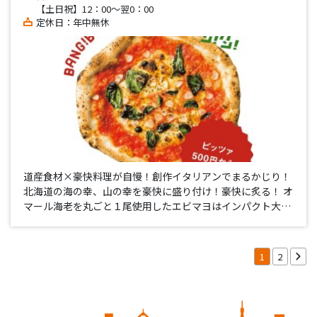
【土日祝】12：00～翌0：00
定休日：年中無休
道産食材×豪快料理が自慢！創作イタリアンでまるかじり！
北海道の海の幸、山の幸を豪快に盛り付け！豪快に炙る！ オ
マール海老を丸ごと１尾使用したエビマヨはインパクト大！
その他骨付き肉や牡蠣など豪快に料理して召し上がっていた
だきます！ 最大の魅力でもある本格ピッツァを500円～ご提
供しています…
1
2