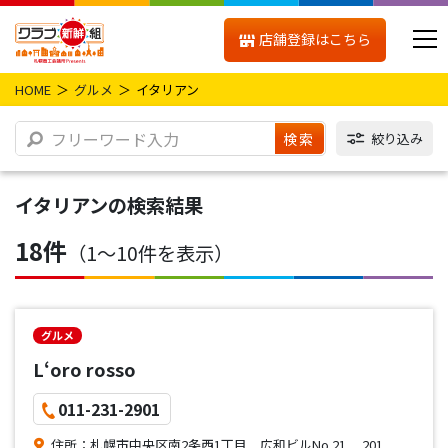
店舗登録はこちら
HOME
グルメ
イタリアン
検索
絞り込み
イタリアン
の検索結果
18件
（1〜10件を表示）
グルメ
L‘oro rosso
011-231-2901
住所：札幌市中央区南2条西1丁目 広和ビルNo.21 201