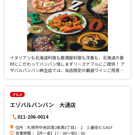
イタリアンも北海道料理も居酒屋料理も洋食も、北海道の食
材にこだわってバンバン惜しまずリーズナブルにご提供！ ア
ザバルバンバン麻生店では、当店限定の厳選ワインご用意し
ています！ 初心者から上級者まで楽しく味わえる１杯となっ
ています！
グルメ
エゾバルバンバン 大通店
011-206-0014
住所：札幌市中央区南2条西3丁目1‐2 三番街ビルB1F
営業時間：【月～金】17：00～翌0：00