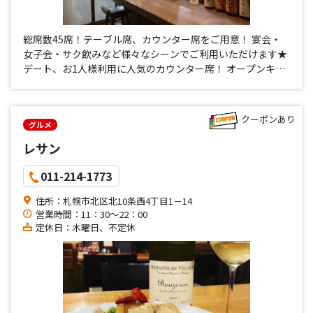
総席数45席！テーブル席、カウンター席をご用意！ 宴会・
女子会・サク飲みなど様々なシーンでご利用いただけます★
デート、お1人様利用に人気のカウンター席！ オープンキッ
チンの活気あふれる店内でお食事をお楽しみください★ 美味
しい料理と豊富なドリンクメニュー勢揃い！ バンバンで深夜
の深酒をしま…
クーポンあり
グルメ
レサン
011-214-1773
住所：札幌市北区北10条西4丁目1－14
営業時間：11：30～22：00
定休日：木曜日、不定休