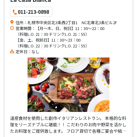
011-213-0898
住所：札幌市中央区北3条西2丁目1 NC北専北3条ビル2F
営業時間：【月～木、日、祝日】11：30～22：00
（料理L.O. 21：30 ドリンクL.O. 21：55）
【金、土、祝前日】11：30～23：00
（料理L.O. 22：30 ドリンクL.O. 22：55）
定休日：なし
道産食材を使用した創作イタリアンレストラン。 本格的な料
理をリーズナブルに堪能！！ こだわりのお肉や野菜を活かし
たお料理をご提供致します。 フロア貸切で各種ご宴会や結婚