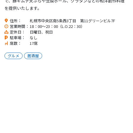
で、豚キムチ天ぷらや豆腐ボール、グラタンなどの和洋創作料理
を提供いたします。
住所：
札幌市中央区南5条西3丁目 第11グリーンビル7F
営業時間：
18：00～23：00（L.O.22：30）
定休日：
日曜日、祝日
駐車場：
なし
席数：
17席
グルメ
居酒屋