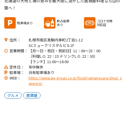
北海道の大地と海の恵みを最大限に活かした居酒屋料理なら山の
猿へ！
飲み放題
コロナ対策
駐車場あり
あり
対応店
住所：
札幌市南区真駒内幸町2丁目1-12
SCミュークリスタルビル1F
営業時間：
【月～日・祝日・祝前日】11：00～23：00
（料理L.O. 22：15 ドリンクL.O. 22：30）
【ランチ】11:00～16:00
定休日：
年中無休
駐車場：
共有駐車場あり
WEB：
https://www.aix-group.co.jp/food/yamanosaru/shop_s
apporo/
グルメ
居酒屋