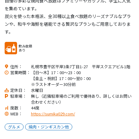
自慢の多彩な焼肉食べ放題はファミリーやカップル、学生に人気
を集めています。
炭火を使った本格派、全30種以上食べ放題のリーズナブルなプラ
ンや、和牛や海鮮を堪能できる贅沢なプランもご用意しておりま
す。
飲み放題
あり
住所：
札幌市豊平区平岸3条7丁目1-27 平岸スクエアビル1階
営業時間：
【日～木】17：00～23：00
【金土・祝前】17：00～翌0：00
※ラストオーダー30分前
定休日：
水曜日
駐車場：
無し（近隣駐車場のご利用で優待あり、詳しくはお問い
合わせください）
席数：
44席
WEB：
https://sumika029.com/
グルメ
焼肉・ジンギスカン他