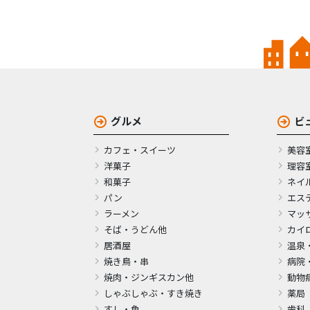
グルメ
ビ
カフェ・スイーツ
美容
洋菓子
理容
和菓子
ネイ
パン
エス
ラーメン
マッ
そば・うどん他
カイ
居酒屋
温泉
焼き鳥・串
病院
焼肉・ジンギスカン他
動物
しゃぶしゃぶ・すき焼き
薬局
すし・魚
歯科