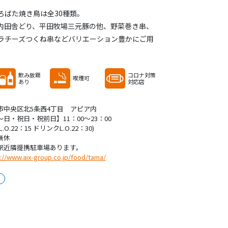
ろばた焼き鳥は全30種類。
内田舎どり、平田牧場三元豚の他、野菜巻き串、
ラチーズつくね串などバリエーション豊かにご用
飲み放題
コロナ対策
喫煙可
あり
対応店
市中央区北5条西4丁目 アピア内
～日・祝日・祝前日】11：00～23：00
.O.22：15 ドリンクL.O.22：30)
無休
駅近隣提携駐車場あります。
://www.aix-group.co.jp/food/tama/