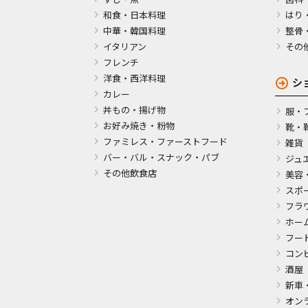
和食・日本料理
はり
中華・韓国料理
整骨
イタリアン
その
フレンチ
洋食・西洋料理
シ
カレー
丼もの・揚げ物
服・
お好み焼き・粉物
靴・
ファミレス・ファーストフード
雑貨
バー・バル・スナック・パブ
ジュ
その他飲食店
美容
スポ
フラ
ホー
フー
コン
酒屋
新車
オン