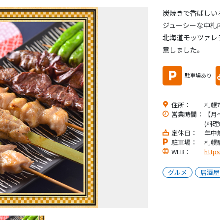
炭焼きで香ばしい
ジューシーな中札
北海道モッツァレ
意しました。
駐車場あり
住所：
札幌
営業時間：
【月
(料理L
定休日：
年中
駐車場：
札幌
WEB：
https
グルメ
居酒屋