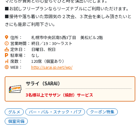
マたちが貴男との心安らぐひと時を演出いたします。
■お試しフリープランならリーズナブルにご利用いただけます。
■接待や落ち着いた雰囲気の２次会、３次会を楽しみ頂きたいと
きにも是非ご利用下さい。
住所：
札幌市中央区南5西3丁目 美松ビル2階
営業時間：
終日／19：30～ラスト
定休日：
日曜日、祝日
駐車場：
なし
席数：
120席（個室あり）
WEB：
http://sarai.jp.net/wp/
サライ（SARAI）
3名様以上でサザン（焼酎）サービス
グルメ
バー・バル・スナック・パブ
クーポン特集
個室完備