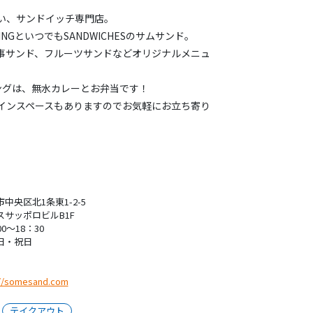
い、サンドイッチ専門店。
INGといつでもSANDWICHESのサムサンド。
事サンド、フルーツサンドなどオリジナルメニュ
ングは、無水カレーとお弁当です！
インスペースもありますのでお気軽にお立ち寄り
中央区北1条東1-2-5
スサッポロビルB1F
00〜18：30
日・祝日
://somesand.com
テイクアウト