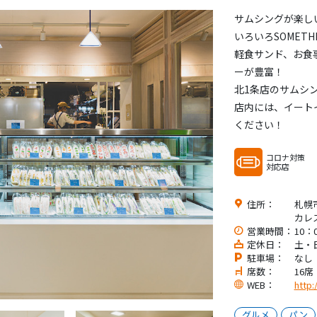
サムシングが楽し
いろいろSOMETH
軽食サンド、お食
ーが豊富！
北1条店のサムシ
店内には、イート
ください！
コロナ対策
対応店
住所：
札幌市
カレ
営業時間：
10：
定休日：
土・
駐車場：
なし
席数：
16席
WEB：
http
グルメ
パン