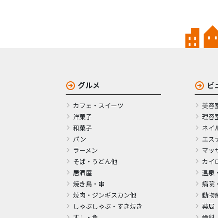
グルメ
ビ
カフェ・スイーツ
美容
洋菓子
理容
和菓子
ネイ
パン
エス
ラーメン
マッ
そば・うどん他
カイ
居酒屋
温泉
焼き鳥・串
病院
焼肉・ジンギスカン他
動物
しゃぶしゃぶ・すき焼き
薬局
すし・魚
歯科