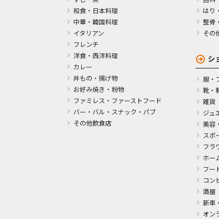
和食・日本料理
はり
中華・韓国料理
整骨
イタリアン
その
フレンチ
洋食・西洋料理
シ
カレー
丼もの・揚げ物
服・
お好み焼き・粉物
靴・
ファミレス・ファーストフード
雑貨
バー・バル・スナック・パブ
ジュ
その他飲食店
美容
スポ
フラ
ホー
フー
コン
酒屋
新車
オン