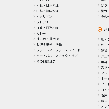
和食・日本料理
はり
中華・韓国料理
整骨
イタリアン
その
フレンチ
洋食・西洋料理
シ
カレー
丼もの・揚げ物
服・
お好み焼き・粉物
靴・
ファミレス・ファーストフード
雑貨
バー・バル・スナック・パブ
ジュ
その他飲食店
美容
スポ
フラ
ホー
フー
コン
酒屋
新車
オン