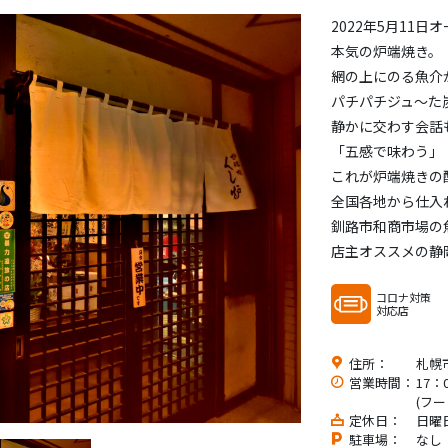
2022年5月11日
本気の炉端焼き。
網の上にのる魚介
パチパチジュ～た
静かに交わす会話
「五感で味わう」
これが炉端焼きの
全国各地から仕入
釧路市和商市場の
店主オススメの静
コロナ対策
対応店
住所：
札幌
営業時間：
17：
(フー
定休日：
日曜
駐車場：
なし