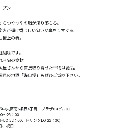
オープン
からつやつやの脂が滴り落ちる。
炭火が弾け香ばしい匂いが鼻をくすぐる。
も極上の肴。
醍醐味です。
れる旬の食材。
魚屋さんから直接取り寄せた干物は絶品。
岡県の地酒「磯自慢」もぜひご賞味下さい。
市中央区南6条西4丁目 プラザ6.4ビルB1
00～23：00
ドLO 22：00、ドリンクLO 22：30)
日、祝日