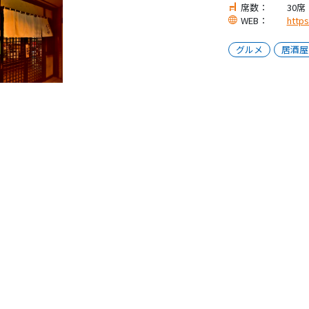
席数：
30席
WEB：
https
グルメ
居酒屋