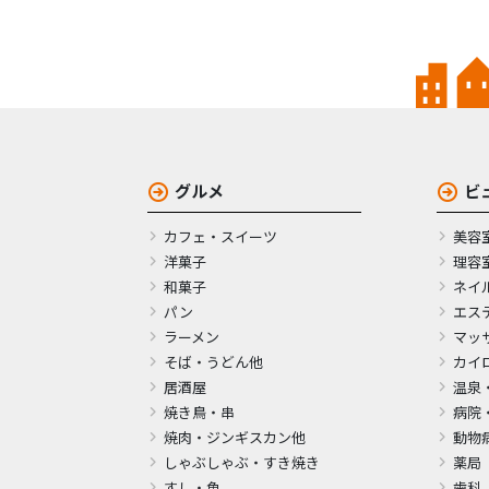
グルメ
ビ
カフェ・スイーツ
美容
洋菓子
理容
和菓子
ネイ
パン
エス
ラーメン
マッ
そば・うどん他
カイ
居酒屋
温泉
焼き鳥・串
病院
焼肉・ジンギスカン他
動物
しゃぶしゃぶ・すき焼き
薬局
すし・魚
歯科