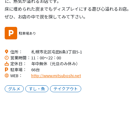
に、熱気が溢れるお店です。
床に埋められた炭までもディスプレイにする遊び心溢れるお店。
ぜひ、お店の中で炭を探してみて下さい。
駐車場あり
住所：
札幌市北区屯田6条3丁目5-1
営業時間：
11：00～22：00
定休日：
年中無休（元旦のみ休み）
駐車場：
66台
WEB：
http://www.mitsuboshi.net
グルメ
すし・魚
テイクアウト