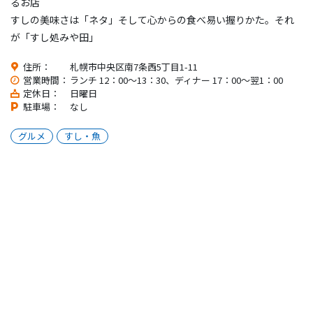
るお店
すしの美味さは「ネタ」そして心からの食べ易い握りかた。それ
が「すし処みや田」
住所：
札幌市中央区南7条西5丁目1-11
営業時間：
ランチ 12：00～13：30、ディナー 17：00～翌1：00
定休日：
日曜日
駐車場：
なし
グルメ
すし・魚