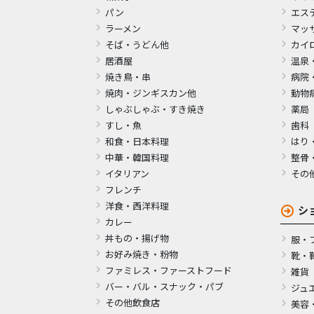
パン
エス
ラーメン
マッ
そば・うどん他
カイ
居酒屋
温泉
焼き鳥・串
病院
焼肉・ジンギスカン他
動物
しゃぶしゃぶ・すき焼き
薬局
すし・魚
歯科
和食・日本料理
はり
中華・韓国料理
整骨
イタリアン
その
フレンチ
洋食・西洋料理
シ
カレー
丼もの・揚げ物
服・
お好み焼き・粉物
靴・
ファミレス・ファーストフード
雑貨
バー・バル・スナック・パブ
ジュ
その他飲食店
美容