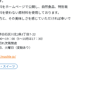
す。
料をホームページで公開し、自然食品、特別栽
料を使わない原材料を使用しております。
力と、その美味しさを感じていただければ幸いで
白石区川北2条3丁目7-22
00～19：00（5～10月は17：30）
切れ次第閉店
日、火曜日（変動あり）
//mashle.jp/
・スイーツ