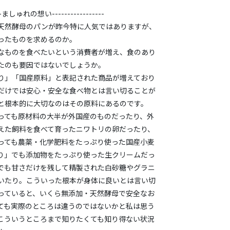
----ましゅれの想い-----------------
天然酵母のパンが昨今特に人気ではありますが、
ったものを求めるのか。
なものを食べたいという消費者が増え、食のあり
たのも要因ではないでしょうか。
り」「国産原料」と表記された商品が増えており
だけでは安心・安全な食べ物とは言い切ることが
と根本的に大切なのはその原料にあるのです。
っても原材料の大半が外国産のものだったり、外
えた飼料を食べて育ったニワトリの卵だったり、
っても農薬・化学肥料をたっぷり使った国産小麦
り」でも添加物をたっぷり使った生クリームだっ
でも甘さだけを残して精製された白砂糖やグラニ
いたり。こういった根本が身体に良いとは言い切
っていると、いくら無添加・天然酵母で安全なお
ても実際のところは違うのではないかと私は思う
こういうところまで知りたくても知り得ない状況