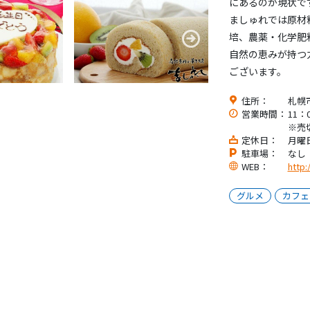
にあるのが現状で
ましゅれでは原材
培、農薬・化学肥
自然の恵みが持つ
ございます。
住所：
札幌市
営業時間：
11：
※売
定休日：
月曜
駐車場：
なし
WEB：
http:
グルメ
カフェ