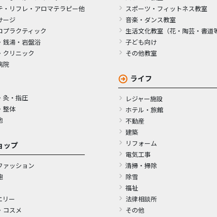
テ・リフレ・アロマテラピー他
スポーツ・フィットネス教室
サージ
音楽・ダンス教室
ロプラクティック
生活文化教室（花・陶芸・書道
・銭湯・岩盤浴
子ども向け
・クリニック
その他教室
病院
ライフ
・灸・指圧
レジャー施設
・整体
ホテル・旅館
他
不動産
建築
リフォーム
ョップ
電気工事
ファッション
清掃・掃除
鞄
除雪
福祉
エリー
法律相談所
・コスメ
その他