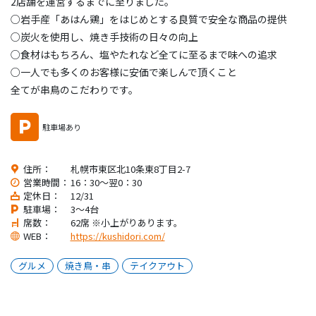
2店舗を運営するまでに至りました。
○岩手産「あはん鶏」をはじめとする良質で安全な商品の提供
○炭火を使用し、焼き手技術の日々の向上
○食材はもちろん、塩やたれなど全てに至るまで味への追求
○一人でも多くのお客様に安価で楽しんで頂くこと
全てが串鳥のこだわりです。
駐車場あり
住所：
札幌市東区北10条東8丁目2-7
営業時間：
16：30～翌0：30
定休日：
12/31
駐車場：
3～4台
席数：
62席 ※小上がりあります。
WEB：
https://kushidori.com/
グルメ
焼き鳥・串
テイクアウト