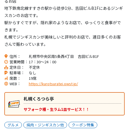
るお店
地下鉄南北線すすきの駅から徒歩1分、吉田ビルB1Fにあるジンギ
スカンのお店です。
駅からすぐですが、隠れ家のようなお店で、ゆっくりと食事がで
きます。
札幌でジンギスカンが美味しいと評判のお店で、連日多くのお客
さんで賑わっています。
住所：
札幌市中央区南5条西4丁目 吉田ビルB1F
営業時間：
17：30～24：00
定休日：
不定休
駐車場：
なし
席数：
19席
WEB：
https://kurotsuratei.owst.jp/
札幌くろつら亭
サフォーク種・生ラム1皿サービス！！
グルメ
焼肉・ジンギスカン他
クーポン特集