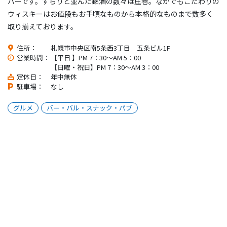
バーです。ずらりと並んだ銘酒の数々は圧巻。なかでもこだわりの
ウィスキーはお値段もお手頃なものから本格的なものまで数多く
取り揃えております。
住所：
札幌市中央区南5条西3丁目 五条ビル1F
営業時間：
【平日 】PM 7：30～AM 5：00
【日曜・祝日】PM 7：30～AM 3：00
定休日：
年中無休
駐車場：
なし
グルメ
バー・バル・スナック・パブ