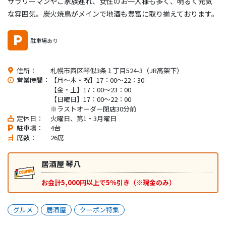
サラリーマンやご家族連れ、女性のお一人様も多く、明るく元気
な雰囲気。炭火焼鳥がメインで地酒も豊富に取り揃えております。
駐車場あり
住所：
札幌市西区琴似3条１丁目524-3（JR高架下）
営業時間：
【月～木・祝】17：00～22：30
【金・土】17：00～23：00
【日曜日】17：00～22：00
※ラストオーダー閉店30分前
定休日：
火曜日、第1・3月曜日
駐車場：
4台
席数：
26席
居酒屋 琴八
お会計5,000円以上で5％引き（※現金のみ）
グルメ
居酒屋
クーポン特集