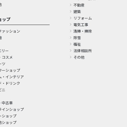
他
不動産
建築
リフォーム
ョップ
電気工事
ファッション
清掃・掃除
鞄
除雪
福祉
エリー
法律相談所
・コスメ
その他
ーツ
ワーショップ
ム・インテリア
ド・ドリンク
ビニ
・中古車
ラインショップ
トショップ
他ショップ