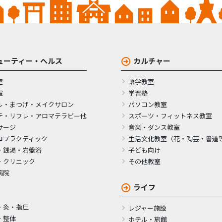
ューティー・ヘルス
カルチャー
室
語学教室
室
学習塾
ル・まつげ・メイクサロン
パソコン教室
テ・リフレ・アロマテラピー他
スポーツ・フィットネス教室
サージ
音楽・ダンス教室
ロプラクティック
生活文化教室（花・陶芸・書道
・銭湯・岩盤浴
子ども向け
・クリニック
その他教室
病院
ライフ
・灸・指圧
レジャー施設
・整体
ホテル・旅館