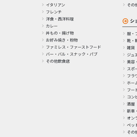
イタリアン
その
フレンチ
洋食・西洋料理
シ
カレー
丼もの・揚げ物
服・
お好み焼き・粉物
靴・
ファミレス・ファーストフード
雑貨
バー・バル・スナック・パブ
ジュ
その他飲食店
美容
スポ
フラ
ホー
フー
コン
酒屋
新車
オン
ペッ
その