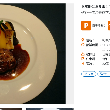
お気軽にお食事し
ぜひ一度ご来店下
駐車場あり
住所：
札幌
営業時間：
11：
17：
定休日：
日曜
駐車場：
2台
席数：
20席
グルメ
洋食・