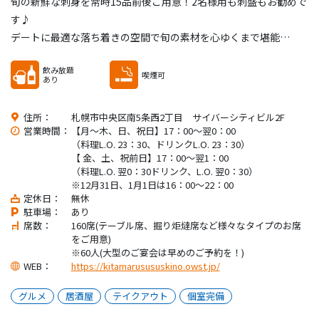
旬の新鮮な刺身を常時15品前後ご用意！2名様用も刺盛もお勧めで
す♪
デートに最適な落ち着きの空間で旬の素材を心ゆくまで堪能…
飲み放題
喫煙可
あり
住所：
札幌市中央区南5条西2丁目 サイバーシティビル2F
営業時間：
【月～木、日、祝日】17：00～翌0：00
（料理L.O. 23：30、ドリンクL.O. 23：30）
【 金、土、祝前日】17：00～翌1：00
（料理L.O. 翌0：30ドリンク、L.O. 翌0：30）
※12月31日、1月1日は16：00～22：00
定休日：
無休
駐車場：
あり
席数：
160席(テーブル席、掘り炬燵席など様々なタイプのお席
をご用意)
※60人(大型のご宴会は早めのご予約を！)
WEB：
https://kitamarusususkino.owst.jp/
グルメ
居酒屋
テイクアウト
個室完備