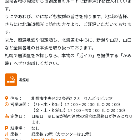
道南各地の漁港から毎朝独自のルートで新鮮魚介を仕入れていま
す。
うにやあわび、かになども抜群の旨さを誇ります。地域の皆様、
さらには北海道観光に訪れた方々より、ご好評いただいておりま
す。
また、厳選地酒や限定酒も、北海道を中心に、新潟や山形、山口
など全国各地の日本酒を取り扱っております。
札幌で居酒屋をお探しなら、本物の「活イカ」を提供する「かみ
磯」へぜひお越しください。
喫煙可
住所：
札幌市中央区北1条西2-2-3 りんどうビル2F
営業時間：
【月～木・祝日 】17：00～23：30（L.O.23：00）
【金・土・祝前日】17：00～翌0：00（L.O.23：30）
定休日：
日曜日 ※日曜が絡む連休の場合は最終日が休みとなり
ます。
駐車場：
なし
席数：
総席数 70席（カウンターは12席）
WEB：
http://kamiiso.net/