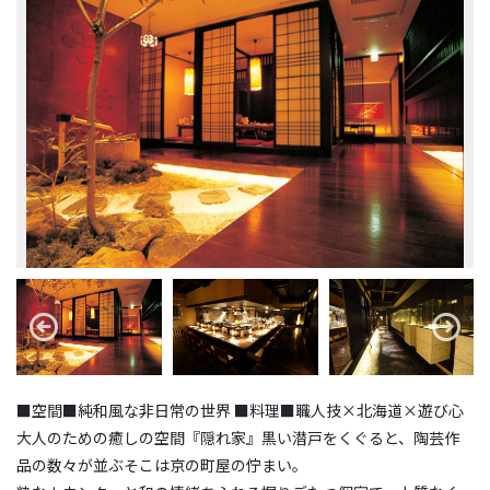
■空間■純和風な非日常の世界 ■料理■職人技×北海道×遊び心
大人のための癒しの空間『隠れ家』黒い潜戸をくぐると、陶芸作
品の数々が並ぶそこは京の町屋の佇まい。