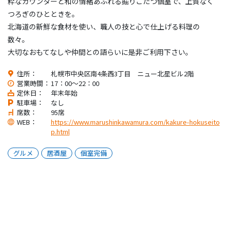
粋なカウンターと和の情緒あふれる掘りごたつ個室で、上質なく
つろぎのひとときを。
北海道の新鮮な食材を使い、職人の技と心で仕上げる料理の
数々。
大切なおもてなしや仲間との語らいに是非ご利用下さい。
住所：
札幌市中央区南4条西3丁目 ニュー北星ビル2階
営業時間：
17：00～22：00
定休日：
年末年始
駐車場：
なし
席数：
95席
WEB：
https://www.marushinkawamura.com/kakure-hokuseito
p.html
グルメ
居酒屋
個室完備