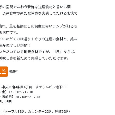
ぎの空間で味わう新鮮な道産食材と旨いお酒
 道産食材の新たな旨さを実感してだけるお店で
流れ、黒を基調にした調度に赤いランプが灯るち
るお店です。
ていただくのは選りすぐりの道産の食材と、美味
道産の珍しい焼酎！
いただいている地元食材ですが、『風』ならば、
美味しさを新ためて実感していただけます。
喫煙可
市中央区南4条西4丁目 すずらんビル地下1Ｆ
金】17：00～23：30
祝前日】20：00～23：30
日、祝日
席 （テーブル38席、カウンター22席、座敷56席）