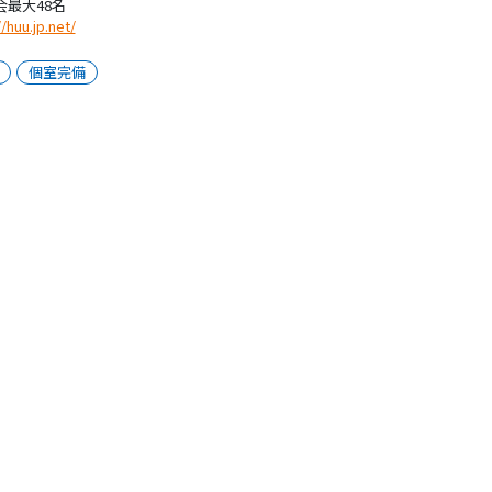
会最大48名
//huu.jp.net/
個室完備