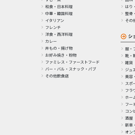
和食・日本料理
はり
中華・韓国料理
整骨
イタリアン
その
フレンチ
洋食・西洋料理
シ
カレー
丼もの・揚げ物
服・
お好み焼き・粉物
靴・
ファミレス・ファーストフード
雑貨
バー・バル・スナック・パブ
ジュ
その他飲食店
美容
スポ
フラ
ホー
フー
コン
酒屋
新車
オン