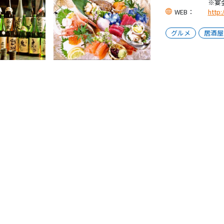
※宴
WEB：
http:
グルメ
居酒屋