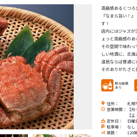
高級感あるくつろ
『なまら旨い！』
す！
店内にはジャズが
ょっと高級感のあ
その空間で味わっ
しい地酒に、北海
道民ならば普通に
そのありがたさと
飲み放題
あり
住所：
札幌
営業時間：
【月～
【土・
定休日：
日曜
駐車場：
なし
席数：
120