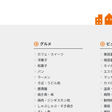
グルメ
ビ
カフェ・スイーツ
美容
洋菓子
理容
和菓子
ネイ
パン
エス
ラーメン
マッ
そば・うどん他
カイ
居酒屋
温泉
焼き鳥・串
病院
焼肉・ジンギスカン他
動物
しゃぶしゃぶ・すき焼き
薬局
すし・魚
歯科