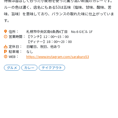
特徴は香ばしく炒った小麦粉を使った薫り高い欧風のカレーです。
ルーの色は濃く、店名にもある53は五味（塩味、甘味、酸味、苦
味、旨味）を意味しており、バランスの取れた味に仕上がっていま
す。
住所：
札幌市中央区南6条西6丁目 No.6 Gビル 1F
営業時間：
【ランチ】12：00～15：00
【ディナー】18：00～23：00
定休日：
日曜日、祝日、他あり
駐車場：
なし
WEB：
https://www.instagram.com/sarakuro53
グルメ
カレー
テイクアウト