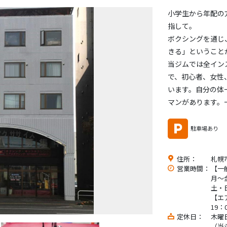
小学生から年配の
指して。
ボクシングを通じ
きる」ということ
当ジムでは全イン
で、初心者、女性
います。自分の体
マンがあります。
駐車場あり
住所：
札幌
営業時間：
【一
月～金
土・日
【エ
19：
定休日：
木曜
（当