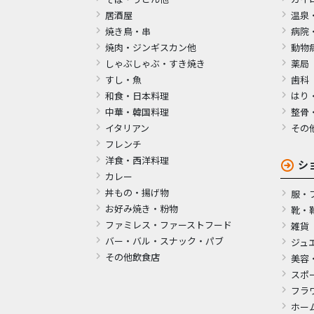
居酒屋
温泉
焼き鳥・串
病院
焼肉・ジンギスカン他
動物
しゃぶしゃぶ・すき焼き
薬局
すし・魚
歯科
和食・日本料理
はり
中華・韓国料理
整骨
イタリアン
その
フレンチ
洋食・西洋料理
シ
カレー
丼もの・揚げ物
服・
お好み焼き・粉物
靴・
ファミレス・ファーストフード
雑貨
バー・バル・スナック・パブ
ジュ
その他飲食店
美容
スポ
フラ
ホー