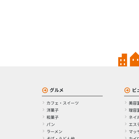
グルメ
ビ
カフェ・スイーツ
美容
洋菓子
理容
和菓子
ネイ
パン
エス
ラーメン
マッ
そば・うどん他
カイ