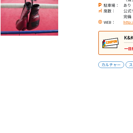
駐車場：
あり
席数：
公式
完備
WEB：
http:
K&K
一日
カルチャー
ス