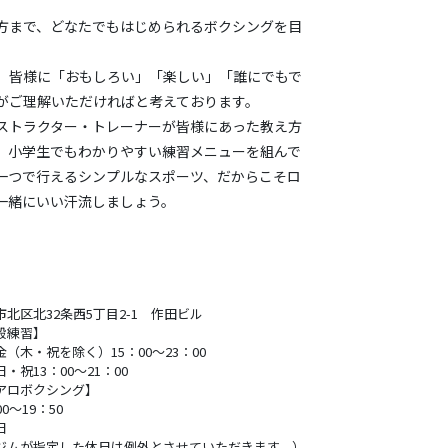
方まで、どなたでもはじめられるボクシングを目
、皆様に「おもしろい」「楽しい」「誰にでもで
がご理解いただければと考えております。
ストラクター・トレーナーが皆様にあった教え方
、小学生でもわかりやすい練習メニューを組んで
一つで行えるシンプルなスポーツ、だからこそロ
一緒にいい汗流しましょう。
市北区北32条西5丁目2-1 作田ビル
般練習】
（木・祝を除く）15：00～23：00
・祝13：00～21：00
アロボクシング】
00～19：50
日
ジムが指定した休日は例外とさせていただきます。）