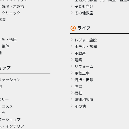
・銭湯・岩盤浴
子ども向け
・クリニック
その他教室
病院
ライフ
・灸・指圧
レジャー施設
・整体
ホテル・旅館
他
不動産
建築
リフォーム
ョップ
電気工事
ファッション
清掃・掃除
鞄
除雪
福祉
エリー
法律相談所
・コスメ
その他
ーツ
ワーショップ
ム・インテリア