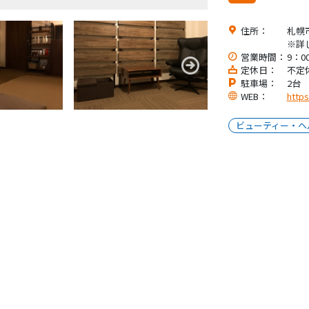
住所：
札幌
※詳
営業時間：
9：0
定休日：
不定
駐車場：
2台
WEB：
https
ビューティー・ヘ