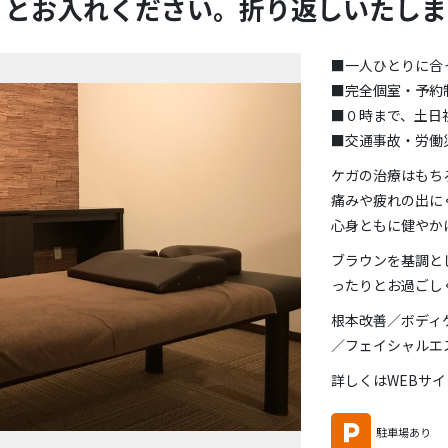
」とお入れください。折り返しいたしま
■一人ひとりに合
■完全個室・予約
■０時まで、土日
■交通事故・労働
ケガの治療はもち
痛みや疲れの出に
心身ともに健やか
ブラウンを基調と
ったりとお過ごし
根本改善／ボディ
／フェイシャルエ
詳しくはWEBサ
駐車場あり