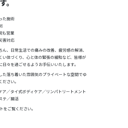
す。
った施術
制
祝も営業
災害対応
ろん、日常生活での痛みの改善、疲労感の解消、
くい体づくり、心と体の緊張の緩和など、皆様が
に日々を過ごせるようお手伝いいたします。
した落ち着いた雰囲気のプライベートな空間でゆ
ください。
ケア／タイ式ボディケア／リンパトリートメント
ステ／腸活
イトをご覧ください。