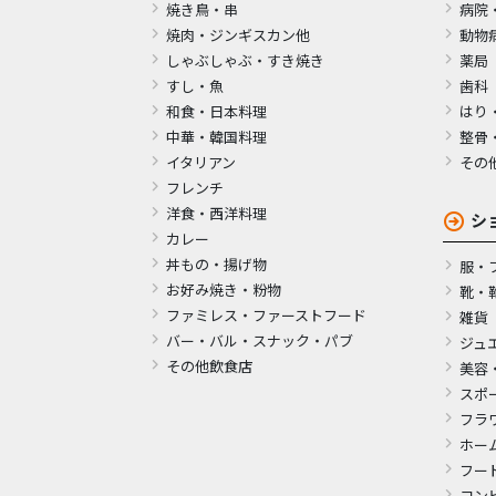
焼き鳥・串
病院
焼肉・ジンギスカン他
動物
しゃぶしゃぶ・すき焼き
薬局
すし・魚
歯科
和食・日本料理
はり
中華・韓国料理
整骨
イタリアン
その
フレンチ
洋食・西洋料理
シ
カレー
丼もの・揚げ物
服・
お好み焼き・粉物
靴・
ファミレス・ファーストフード
雑貨
バー・バル・スナック・パブ
ジュ
その他飲食店
美容
スポ
フラ
ホー
フー
コン