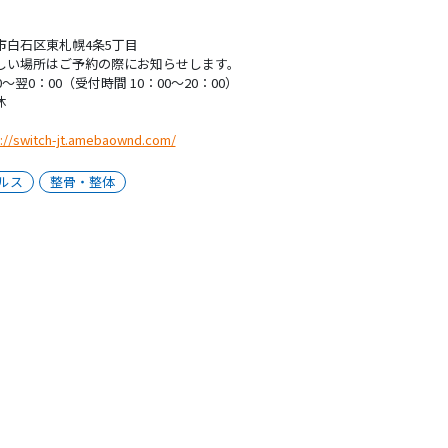
市白石区東札幌4条5丁目
しい場所はご予約の際にお知らせします。
0～翌0：00（受付時間 10：00～20：00）
休
://switch-jt.amebaownd.com/
ルス
整骨・整体