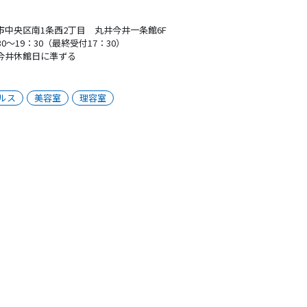
市中央区南1条西2丁目 丸井今井一条館6F
30～19：30（最終受付17：30）
今井休館日に準ずる
ルス
美容室
理容室