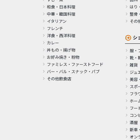
和食・日本料理
はり
中華・韓国料理
整骨
イタリアン
その
フレンチ
洋食・西洋料理
シ
カレー
丼もの・揚げ物
服・
お好み焼き・粉物
靴・
ファミレス・ファーストフード
雑貨
バー・バル・スナック・パブ
ジュ
その他飲食店
美容
スポ
フラ
ホー
フー
コン
酒屋
新車
オン