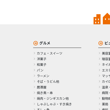
グルメ
ビ
カフェ・スイーツ
美容
洋菓子
理容
和菓子
ネイ
パン
エス
ラーメン
マッ
そば・うどん他
カイ
居酒屋
温泉
焼き鳥・串
病院
焼肉・ジンギスカン他
動物
しゃぶしゃぶ・すき焼き
薬局
すし・魚
歯科