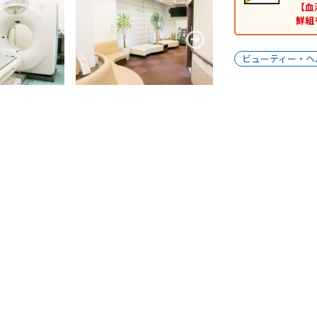
【血
鮮組
ビューティー・ヘ