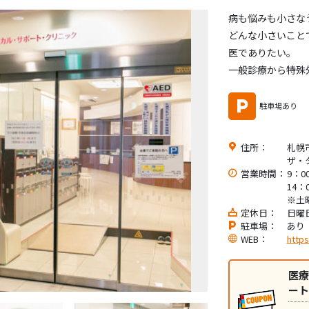
病も悩みも小さな
どんな小さいこと
医でありたい。
一般診療から特殊
駐車場あり
住所：
札幌
ザ・
営業時間：
9：0
14：
※土
定休日：
日曜
駐車場：
あり
WEB：
https
医療
ート