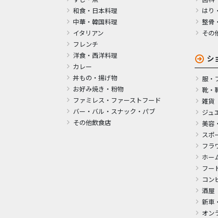
和食・日本料理
はり
中華・韓国料理
整骨
イタリアン
その
フレンチ
洋食・西洋料理
シ
カレー
丼もの・揚げ物
服・
お好み焼き・粉物
靴・
ファミレス・ファーストフード
雑貨
バー・バル・スナック・パブ
ジュ
その他飲食店
美容
スポ
フラ
ホー
フー
コン
酒屋
新車
オン