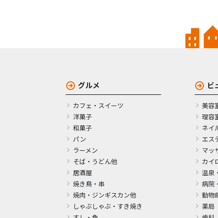
グルメ
ビ
カフェ・スイーツ
美容
洋菓子
理容
和菓子
ネイ
パン
エス
ラーメン
マッ
そば・うどん他
カイ
居酒屋
温泉
焼き鳥・串
病院
焼肉・ジンギスカン他
動物
しゃぶしゃぶ・すき焼き
薬局
すし・魚
歯科