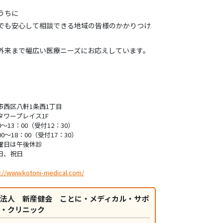
うちに
でも安心して相談できる地域の皆様のかかりつけ
外来まで幅広い医療ニーズにお応えしています。
市西区八軒1条西1丁目
タワープレイス1F
0～13：00（受付12：30）
00～18：00（受付17：30）
曜日は午後休診
日、祝日
://www.kotoni-medical.com/
法人 新産健会 ことに・メディカル・サポ
・クリニック