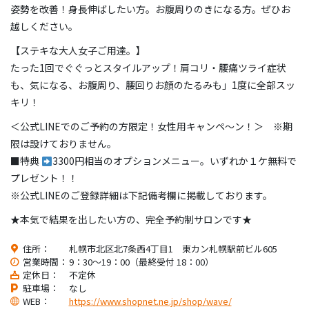
姿勢を改善！身長伸ばしたい方。お腹周りのきになる方。ぜひお
越しください。
【ステキな大人女子ご用達。】
たった1回でぐぐっとスタイルアップ！肩コリ・腰痛ツライ症状
も、気になる、お腹周り、腰回りお顔のたるみも」1度に全部スッ
キリ！
＜公式LINEでのご予約の方限定！女性用キャンペ～ン！＞ ※期
限は設けておりません。
■特典
3300円相当のオプションメニュー。いずれか１ケ無料で
プレゼント！！
※公式LINEのご登録詳細は下記備考欄に掲載しております。
★本気で結果を出したい方の、完全予約制サロンです★
住所：
札幌市北区北7条西4丁目1 東カン札幌駅前ビル605
営業時間：
9：30～19：00（最終受付 18：00）
定休日：
不定休
駐車場：
なし
WEB：
https://www.shopnet.ne.jp/shop/wave/