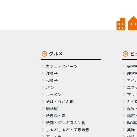
グルメ
ビ
カフェ・スイーツ
美容
洋菓子
理容
和菓子
ネイ
パン
エス
ラーメン
マッ
そば・うどん他
カイ
居酒屋
温泉
焼き鳥・串
病院
焼肉・ジンギスカン他
動物
しゃぶしゃぶ・すき焼き
薬局
すし・魚
歯科