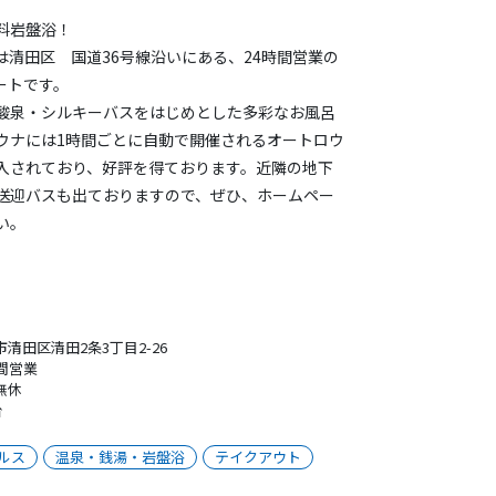
料岩盤浴！
は清田区 国道36号線沿いにある、24時間営業の
ートです。
酸泉・シルキーバスをはじめとした多彩なお風呂
ウナには1時間ごとに自動で開催されるオートロウ
入されており、好評を得ております。近隣の地下
送迎バスも出ておりますので、ぜひ、ホームペー
い。
清田区清田2条3丁目2-26
時間営業
無休
台
ルス
温泉・銭湯・岩盤浴
テイクアウト