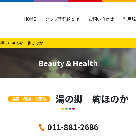
HOME
クラブ新鮮組とは
お問い合わせ
利用規
盤浴
湯の郷 絢ほのか
Beauty & Health
湯の郷 絢ほのか
温泉・銭湯・岩盤浴
011-881-2686