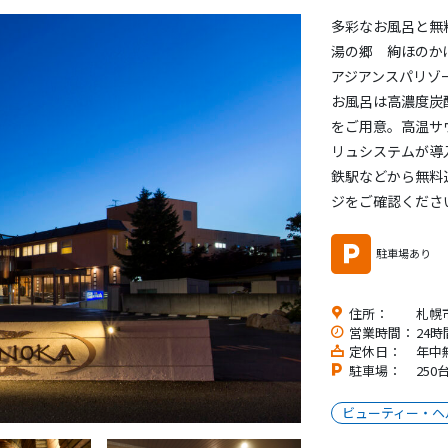
多彩なお風呂と無
湯の郷 絢ほのか
アジアンスパリゾ
お風呂は高濃度炭
をご用意。高温サ
リュシステムが導
鉄駅などから無料
ジをご確認くださ
駐車場あり
住所：
札幌市
営業時間：
24
定休日：
年中
駐車場：
250
ビューティー・ヘ