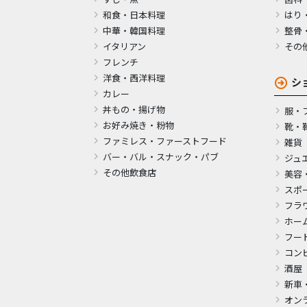
和食・日本料理
はり
中華・韓国料理
整骨
イタリアン
その
フレンチ
洋食・西洋料理
シ
カレー
丼もの・揚げ物
服・
お好み焼き・粉物
靴・
ファミレス・ファーストフード
雑貨
バー・バル・スナック・パブ
ジュ
その他飲食店
美容
スポ
フラ
ホー
フー
コン
酒屋
新車
オン